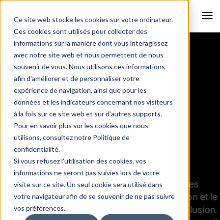
Tog
Ce site web stocke les cookies sur votre ordinateur.
Nav
Ces cookies sont utilisés pour collecter des
informations sur la manière dont vous interagissez
avec notre site web et nous permettent de nous
souvenir de vous. Nous utilisons ces informations
afin d'améliorer et de personnaliser votre
expérience de navigation, ainsi que pour les
données et les indicateurs concernant nos visiteurs
à la fois sur ce site web et sur d'autres supports.
Pour en savoir plus sur les cookies que nous
Pour une société plus
utilisons, consultez notre Politique de
confidentialité.
inclusive
Si vous refusez l'utilisation des cookies, vos
informations ne seront pas suivies lors de votre
Depuis 2010, Diversidées accompagne les
visite sur ce site. Un seul cookie sera utilisé dans
employeurs privés et publics dans la définition et le
votre navigateur afin de se souvenir de ne pas suivre
déploiement de leur politique handicap et inclusion.
vos préférences.