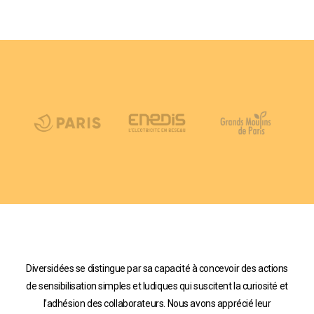
Diversidées se distingue par sa capacité à concevoir des actions
Di
de sensibilisation simples et ludiques qui suscitent la curiosité et
sensi
l’adhésion des collaborateurs. Nous avons apprécié leur
les c