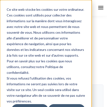
Tog
Ce site web stocke les cookies sur votre ordinateur.
Nav
Ces cookies sont utilisés pour collecter des
informations sur la manière dont vous interagissez
avec notre site web et nous permettent de nous
souvenir de vous. Nous utilisons ces informations
Diversidées
Mon compte
afin d'améliorer et de personnaliser votre
expérience de navigation, ainsi que pour les
Mon compte
données et les indicateurs concernant nos visiteurs
à la fois sur ce site web et sur d'autres supports.
Pour en savoir plus sur les cookies que nous
utilisons, consultez notre Politique de
confidentialité.
Se connecter
Si vous refusez l'utilisation des cookies, vos
informations ne seront pas suivies lors de votre
visite sur ce site. Un seul cookie sera utilisé dans
votre navigateur afin de se souvenir de ne pas suivre
Obligatoire
Identifiant ou e-mail
*
vos préférences.