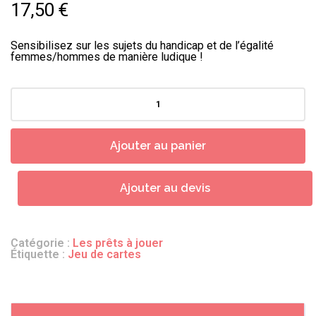
17,50
€
Sensibilisez sur les sujets du handicap et de l’égalité
femmes/hommes de manière ludique !
quantité
de
7
familles
égalité
Ajouter au panier
femmes/hommes
Ajouter au devis
Catégorie :
Les prêts à jouer
Étiquette :
Jeu de cartes