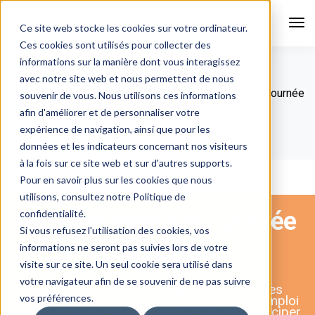
Tog
Ce site web stocke les cookies sur votre ordinateur.
Nav
Ces cookies sont utilisés pour collecter des
informations sur la manière dont vous interagissez
avec notre site web et nous permettent de nous
Diversidées
Formations
Mission handicap, journée
souvenir de vous. Nous utilisons ces informations
d’actualité
afin d'améliorer et de personnaliser votre
expérience de navigation, ainsi que pour les
données et les indicateurs concernant nos visiteurs
à la fois sur ce site web et sur d'autres supports.
Pour en savoir plus sur les cookies que nous
utilisons, consultez notre Politique de
Mission handicap, journée
confidentialité.
Si vous refusez l'utilisation des cookies, vos
d’actualité
informations ne seront pas suivies lors de votre
visite sur ce site. Un seul cookie sera utilisé dans
votre navigateur afin de se souvenir de ne pas suivre
Cette formation permet de faire le point sur les
vos préférences.
évolutions réglementaires de l’Obligation d’Emploi
des Travailleurs Handicapés (OETH) et d’anticiper