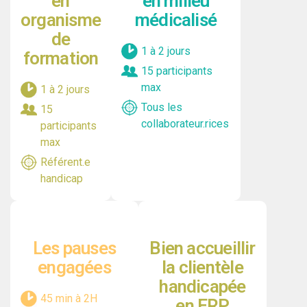
en
en milieu
organisme
médicalisé
de
1 à 2 jours
formation
15 participants
max
1 à 2 jours
Tous les
15
collaborateur.rices
participants
max
Référent.e
handicap
Les pauses
Bien accueillir
engagées
la clientèle
handicapée
45 min à 2H
en ERP