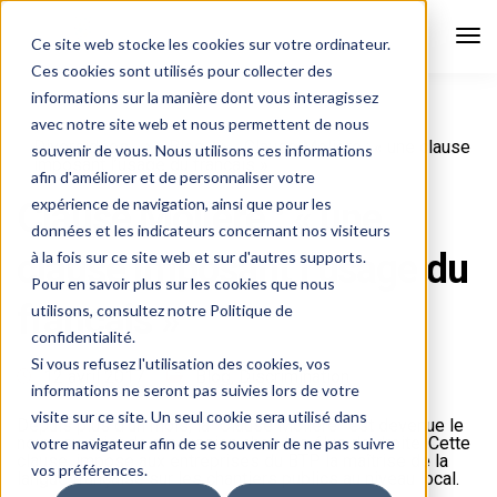
Tog
Ce site web stocke les cookies sur votre ordinateur.
Nav
Ces cookies sont utilisés pour collecter des
informations sur la manière dont vous interagissez
avec notre site web et nous permettent de nous
Diversidées
Blog
Clause Molière : « une clause
souvenir de vous. Nous utilisons ces informations
imposant l’usage du français »
afin d'améliorer et de personnaliser votre
expérience de navigation, ainsi que pour les
Clause Molière : « une
données et les indicateurs concernant nos visiteurs
clause imposant l’usage du
à la fois sur ce site web et sur d'autres supports.
Pour en savoir plus sur les cookies que nous
français »
utilisons, consultez notre Politique de
confidentialité.
Si vous refusez l'utilisation des cookies, vos
12 avril 2017
Blog
,
Discrimination
informations ne seront pas suivies lors de votre
visite sur ce site. Un seul cookie sera utilisé dans
Depuis plus d’un mois, la “Clause Molière” est devenue le
nouveau sujet de discussion chez les élus de droite. Cette
votre navigateur afin de se souvenir de ne pas suivre
clause, impose aux entreprises du BTP la maîtrise de la
vos préférences.
langue française sur les chantiers publics au niveau local.