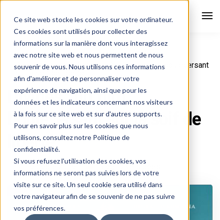
Tog
Ce site web stocke les cookies sur votre ordinateur.
Nav
Ces cookies sont utilisés pour collecter des
informations sur la manière dont vous interagissez
avec notre site web et nous permettent de nous
Diversidées
Blog
Divines : un film bouleversant
souvenir de vous. Nous utilisons ces informations
sur la soif de liberté
afin d'améliorer et de personnaliser votre
expérience de navigation, ainsi que pour les
Divines : un film
données et les indicateurs concernant nos visiteurs
bouleversant sur la soif de
à la fois sur ce site web et sur d'autres supports.
Pour en savoir plus sur les cookies que nous
liberté
utilisons, consultez notre Politique de
confidentialité.
Si vous refusez l'utilisation des cookies, vos
11 octobre 2016
Blog
,
Diversidées
informations ne seront pas suivies lors de votre
visite sur ce site. Un seul cookie sera utilisé dans
votre navigateur afin de se souvenir de ne pas suivre
vos préférences.