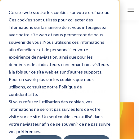
Tog
Ce site web stocke les cookies sur votre ordinateur.
Nav
Ces cookies sont utilisés pour collecter des
informations sur la manière dont vous interagissez
avec notre site web et nous permettent de nous
Diversidées
Blog
Psyché s’invite à Saint-
souvenir de vous. Nous utilisons ces informations
Quentin-en-Yvelines
afin d'améliorer et de personnaliser votre
expérience de navigation, ainsi que pour les
Psyché s’invite à Saint-
données et les indicateurs concernant nos visiteurs
Quentin-en-Yvelines
à la fois sur ce site web et sur d'autres supports.
Pour en savoir plus sur les cookies que nous
utilisons, consultez notre Politique de
29 novembre 2016
Blog
,
Diversidées
confidentialité.
Si vous refusez l'utilisation des cookies, vos
informations ne seront pas suivies lors de votre
visite sur ce site. Un seul cookie sera utilisé dans
votre navigateur afin de se souvenir de ne pas suivre
vos préférences.